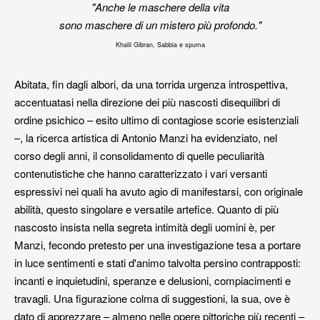
"Anche le maschere della vita
sono maschere di un mistero più profondo."
Khalil Gibran, Sabbia e spuma
Abitata, fin dagli albori, da una torrida urgenza introspettiva,
accentuatasi nella direzione dei più nascosti disequilibri di
ordine psichico – esito ultimo di contagiose scorie esistenziali
–, la ricerca artistica di Antonio Manzi ha evidenziato, nel
corso degli anni, il consolidamento di quelle peculiarità
contenutistiche che hanno caratterizzato i vari versanti
espressivi nei quali ha avuto agio di manifestarsi, con originale
abilità, questo singolare e versatile artefice. Quanto di più
nascosto insista nella segreta intimità degli uomini è, per
Manzi, fecondo pretesto per una investigazione tesa a portare
in luce sentimenti e stati d'animo talvolta persino contrapposti:
incanti e inquietudini, speranze e delusioni, compiacimenti e
travagli. Una figurazione colma di suggestioni, la sua, ove è
dato di apprezzare – almeno nelle opere pittoriche più recenti –