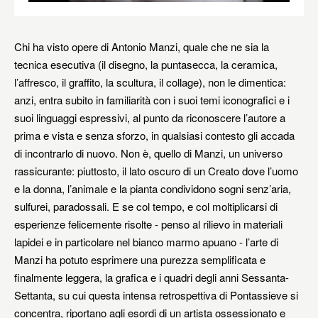
Chi ha visto opere di Antonio Manzi, quale che ne sia la
tecnica esecutiva (il disegno, la puntasecca, la ceramica,
l’affresco, il graffito, la scultura, il collage), non le dimentica:
anzi, entra subito in familiarità con i suoi temi iconografici e i
suoi linguaggi espressivi, al punto da riconoscere l’autore a
prima e vista e senza sforzo, in qualsiasi contesto gli accada
di incontrarlo di nuovo. Non è, quello di Manzi, un universo
rassicurante: piuttosto, il lato oscuro di un Creato dove l’uomo
e la donna, l’animale e la pianta condividono sogni senz’aria,
sulfurei, paradossali. E se col tempo, e col moltiplicarsi di
esperienze felicemente risolte - penso al rilievo in materiali
lapidei e in particolare nel bianco marmo apuano - l’arte di
Manzi ha potuto esprimere una purezza semplificata e
finalmente leggera, la grafica e i quadri degli anni Sessanta-
Settanta, su cui questa intensa retrospettiva di Pontassieve si
concentra, riportano agli esordi di un artista ossessionato e